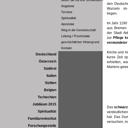
Beten Sie mit uns Schwestern
den Deutsch
Angebote
Wurzeln im
Termine
liegen.
Spiritualität
Im Jahr 1190 
Apostolat
aus Bremen
Weg in die Gemeinschaft
der Stadt Ak
Leitung / Provinzialat
zur
Pflege k
geschichtlicher Hintergrund
verwundeter 
Kontakt
Kirche und Ho
Deutschland
kurze Zeit s
Österreich
erhielten, w
Mariens gewe
Südtirol
Italien
Sizilien
Belgien
Tschechien
Jubiläum 2015
Das
schwarz
Spiritualität
verdeutlichen
hat. Das Dun
Familiareninstitut
versuchen, in
Forschungsstelle