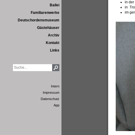
in der
Ballei
in Tro
im ge
Familiarenwerke
Deutschordensmuseum
Gästehäuser
Archiv
Kontakt
Links
Intern
Impressum
Datenschutz
App