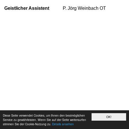
Geistlicher Assistent
P. Jörg Weinbach OT
Diese Seite verwendet Cookies, um Ihnen den bestmöglichen
OK!
Service zu gewährleisten. Wenn Sie auf der Seite weitersurfen
stimmen Sie der Cookie-Nutzung zu.
Details ansehen