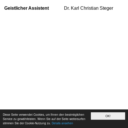
Geistlicher Assistent
Dr. Karl Christian Steger
Diese Seite verwendet Cookies, um Ihnen den bestmöglichen
OK!
Service zu gewährleisten. Wenn Sie auf der Seite weitersurfen
stimmen Sie der Cookie-Nutzung zu.
Details ansehen