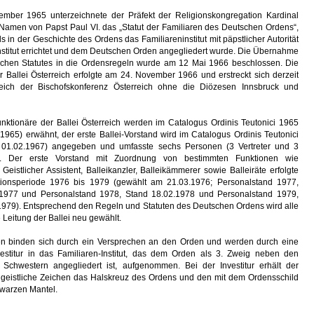
mber 1965 unterzeichnete der Präfekt der Religionskongregation Kardinal
 Namen von Papst Paul VI. das „Statut der Familiaren des Deutschen Ordens“,
s in der Geschichte des Ordens das Familiareninstitut mit päpstlicher Autorität
nstitut errichtet und dem Deutschen Orden angegliedert wurde. Die Übernahme
schen Statutes in die Ordensregeln wurde am 12 Mai 1966 beschlossen. Die
r Ballei Österreich erfolgte am 24. November 1966 und erstreckt sich derzeit
eich der Bischofskonferenz Österreich ohne die Diözesen Innsbruck und
unktionäre der Ballei Österreich werden im Catalogus Ordinis Teutonici 1965
1965) erwähnt, der erste Ballei-Vorstand wird im Catalogus Ordinis Teutonici
 01.02.1967) angegeben und umfasste sechs Personen (3 Vertreter und 3
ter). Der erste Vorstand mit Zuordnung von bestimmten Funktionen wie
, Geistlicher Assistent, Balleikanzler, Balleikämmerer sowie Balleiräte erfolgte
tionsperiode 1976 bis 1979 (gewählt am 21.03.1976; Personalstand 1977,
.1977 und Personalstand 1978, Stand 18.02.1978 und Personalstand 1979,
1979). Entsprechend den Regeln und Statuten des Deutschen Ordens wird alle
e Leitung der Ballei neu gewählt.
en binden sich durch ein Versprechen an den Orden und werden durch eine
nvestitur in das Familiaren-Institut, das dem Orden als 3. Zweig neben den
Schwestern angegliedert ist, aufgenommen. Bei der Investitur erhält der
s geistliche Zeichen das Halskreuz des Ordens und den mit dem Ordensschild
hwarzen Mantel.