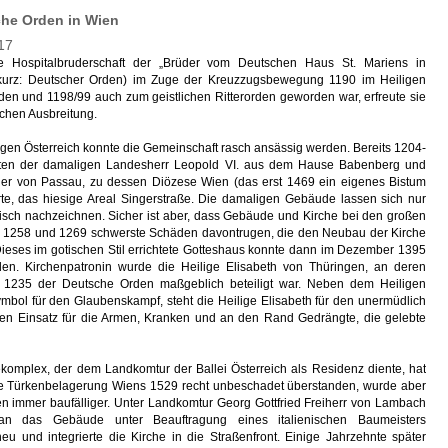
che Orden in Wien
17
 Hospitalbruderschaft der „Brüder vom Deutschen Haus St. Mariens in
(kurz: Deutscher Orden) im Zuge der Kreuzzugsbewegung 1190 im Heiligen
den und 1198/99 auch zum geistlichen Ritterorden geworden war, erfreute sie
schen Ausbreitung.
gen Österreich konnte die Gemeinschaft rasch ansässig werden. Bereits 1204-
ten der damaligen Landesherr Leopold VI. aus dem Hause Babenberg und
ger von Passau, zu dessen Diözese Wien (das erst 1469 ein eigenes Bistum
te, das hiesige Areal Singerstraße. Die damaligen Gebäude lassen sich nur
risch nachzeichnen. Sicher ist aber, dass Gebäude und Kirche bei den großen
 1258 und 1269 schwerste Schäden davontrugen, die den Neubau der Kirche
Dieses im gotischen Stil errichtete Gotteshaus konnte dann im Dezember 1395
en. Kirchenpatronin wurde die Heilige Elisabeth von Thüringen, an deren
n 1235 der Deutsche Orden maßgeblich beteiligt war. Neben dem Heiligen
mbol für den Glaubenskampf, steht die Heilige Elisabeth für den unermüdlich
sen Einsatz für die Armen, Kranken und an den Rand Gedrängte, die gelebte
omplex, der dem Landkomtur der Ballei Österreich als Residenz diente, hat
te Türkenbelagerung Wiens 1529 recht unbeschadet überstanden, wurde aber
en immer baufälliger. Unter Landkomtur Georg Gottfried Freiherr von Lambach
man das Gebäude unter Beauftragung eines italienischen Baumeisters
eu und integrierte die Kirche in die Straßenfront. Einige Jahrzehnte später