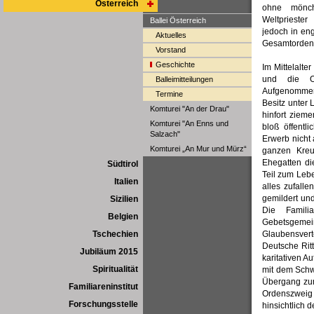
Österreich
ohne mönch
Weltprieste
Ballei Österreich
jedoch in eng
Aktuelles
Gesamtorden, 
Vorstand
Geschichte
Im Mittelalt
und die Or
Balleimitteilungen
Aufgenommene
Termine
Besitz unter 
Komturei "An der Drau"
hinfort zieme
Komturei "An Enns und
bloß öffent
Salzach"
Erwerb nicht 
Komturei „An Mur und Mürz“
ganzen Kreu
Ehegatten di
Südtirol
Teil zum Leb
Italien
alles zufall
gemildert und
Sizilien
Die Familia
Belgien
Gebetsgeme
Tschechien
Glaubensver
Deutsche Rit
Jubiläum 2015
karitativen A
Spiritualität
mit dem Schwe
Übergang zum 
Familiareninstitut
Ordenszweig
Forschungsstelle
hinsichtlich 