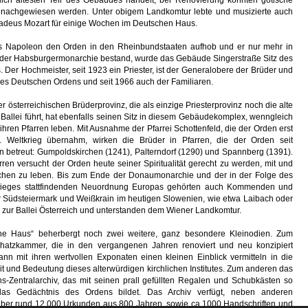
lich ältesten Teil des Gebäudes handelt, bei Renovierung konnten gotische
 nachgewiesen werden. Unter obigem Landkomtur lebte und musizierte auch
deus Mozart für einige Wochen im Deutschen Haus.
ls Napoleon den Orden in den Rheinbundstaaten aufhob und er nur mehr in
der Habsburgermonarchie bestand, wurde das Gebäude Singerstraße Sitz des
 Der Hochmeister, seit 1923 ein Priester, ist der Generalobere der Brüder und
es Deutschen Ordens und seit 1966 auch der Familiaren.
er österreichischen Brüderprovinz, die als einzige Priesterprovinz noch die alte
allei führt, hat ebenfalls seinen Sitz in diesem Gebäudekomplex, wenngleich
 ihren Pfarren leben. Mit Ausnahme der Pfarrei Schottenfeld, die der Orden erst
 Weltkrieg übernahm, wirken die Brüder in Pfarren, die der Orden seit
n betreut: Gumpoldskirchen (1241), Palterndorf (1290) und Spannberg (1391).
rren versucht der Orden heute seiner Spiritualität gerecht zu werden, mit und
chen zu leben. Bis zum Ende der Donaumonarchie und der in der Folge des
krieges stattfindenden Neuordnung Europas gehörten auch Kommenden und
er Südsteiermark und Weißkrain im heutigen Slowenien, wie etwa Laibach oder
 zur Ballei Österreich und unterstanden dem Wiener Landkomtur.
he Haus“ beherbergt noch zwei weitere, ganz besondere Kleinodien. Zum
hatzkammer, die in den vergangenen Jahren renoviert und neu konzipiert
ann mit ihren wertvollen Exponaten einen kleinen Einblick vermitteln in die
 und Bedeutung dieses alterwürdigen kirchlichen Institutes. Zum anderen das
s-Zentralarchiv, das mit seinen prall gefüllten Regalen und Schubkästen so
as Gedächtnis des Ordens bildet. Das Archiv verfügt, neben anderen
 über rund 12.000 Urkunden aus 800 Jahren, sowie ca.1000 Handschriften und