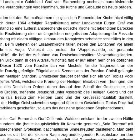
r Landkomtur Guidobald Graf von Starhemberg nochmals barockisierende
sche Veränderungen vorgenommen, die Kirche und Gebäude bis heute prägen.
urden bei den Baumaßnahmen die gotischen Elemente der Kirche nicht völlig
ach deren 1864 erfolgter Regotisierung unter Landkomtur Eugen Graf von
stand so eine äußerst ansprechende gotische Kirche mit lebendigen barocken
ie Realisierung einer umfangreichen neogotischen Adaptierung der Fassade
ang mit einem völligen Umbau des Komplexes scheiterte schließlich in den
n. Beim Betreten der Elisabethkirche fallen neben den Epitaphen vor allem
te ins Auge: Vielleicht als erstes die Wappenschilde, so genannte
hilde“, die bei der Aufnahme von Deutschordensrittern Verwendung fanden.
Blick dann in den Altarraum richtet, fällt er auf einen herrlichen gotischen
r. Dieser 1520 vom Künstler Jan von Mecheln für die Trägerzunft an der
in Danzig gefertigte Flügelaltar mit Szenen aus der Passion Christi gelangte
en heutigen Standort. Unmittelbar darüber befindet sich ein von Tobias Pock
fenes Werk, welches die Krönung der Heiligen Elisabeth von Thüringen, der
nin des Deutschen Ordens durch das auf dem Schoß der Gottesmutter, der
es Ordens, stehende Jesuskind unter Assistenz des Heiligen Georg und der
na (als Bezug zum Heiligen Land und der Kreuzesspiritualität) darstellt.
d der Heilige Geist schweben segnend über dem Geschehen. Tobias Pock hat
ltarbildern geschaffen, so auch das des nahe gelegenen Stephansdomes.
mtur Carl Borromäus Graf Colloredo-Waldsee entstand in der zweiten Hälfte
hunderts die (heute hauptsächlich für Konzerte genutzte) „Sala Terrena“ mit
nsprechenden Grotesken, bacchantische Sinnesfreuden darstellend. Man geht
dass es sich bei der diesem Raum zugrundeliegenden Bausubstanz um den