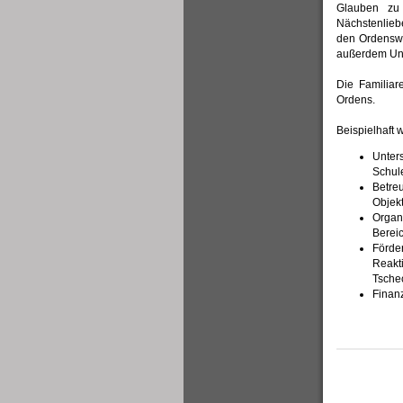
Glauben zu 
Nächstenlieb
den Ordenswe
außerdem Unb
Die Familiar
Ordens.
Beispielhaft 
Unters
Schul
Betre
Objek
Organi
Berei
Förde
Reakt
Tsche
Finanz