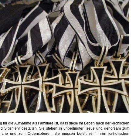
 für die Aufnahme als Familiare ist, dass diese ihr Leben nach der kirchlichen
d Sittenlehr gestalten. Sie stehen in unbedingter Treue und gehorsam zum
Kirche und zum Ordensoberen. Sie müssen bereit sein ihren katholischen