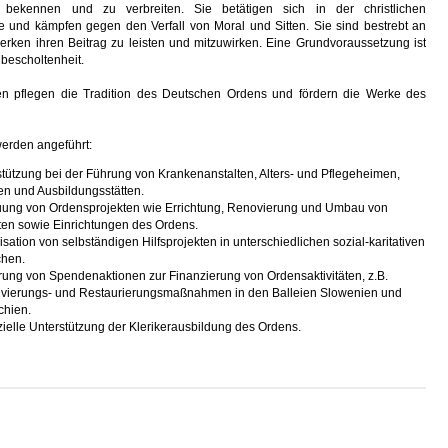
bekennen und zu verbreiten. Sie betätigen sich in der christlichen
e und kämpfen gegen den Verfall von Moral und Sitten. Sie sind bestrebt an
rken ihren Beitrag zu leisten und mitzuwirken. Eine Grundvoraussetzung ist
escholtenheit.
en pflegen die Tradition des Deutschen Ordens und fördern die Werke des
werden angeführt:
tützung bei der Führung von Krankenanstalten, Alters- und Pflegeheimen,
en und Ausbildungsstätten.
uung von Ordensprojekten wie Errichtung, Renovierung und Umbau von
ten sowie Einrichtungen des Ordens.
sation von selbständigen Hilfsprojekten in unterschiedlichen sozial-karitativen
chen.
rung von Spendenaktionen zur Finanzierung von Ordensaktivitäten, z.B.
ivierungs- und Restaurierungsmaßnahmen in den Balleien Slowenien und
chien.
ielle Unterstützung der Klerikerausbildung des Ordens.