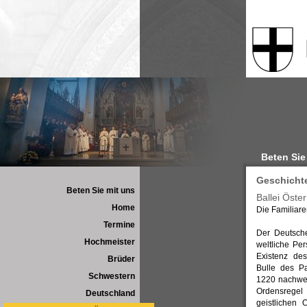
Beten Sie
Geschichte
Beten Sie mit uns
Ballei Öste
Home
Die Familiar
Termine
Der Deutsche
Hochmeister
weltliche Per
Existenz des 
Brüder
Bulle des P
Schwestern
1220 nachwei
Ordensrege
Deutschland
geistlichen 