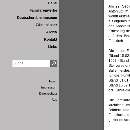
Ballei
Am 22. Septe
Familiarenwerke
Antoniutti im
womit erstmal
Deutschordensmuseum
als eigenes I
Gästehäuser
des Apostoli
Errichtung de
Archiv
auf den Ber
Kontakt
Feldkirch.
Links
Die ersten F
(Stand 15.02.
1967 (Stand
Stellvertre
Balleimeister
für die Funk
Stand 31.01
Intern
Stand 16.02.
Impressum
drei Jahre di
Datenschutz
App
Die Familiar
kirchliche I
Brüdern und 
Familiare al
gezierten sc