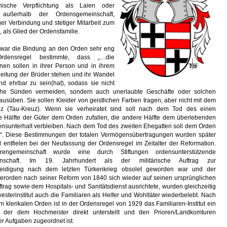
ische Verpflichtung als Laien oder
r außerhalb der Ordensgemeinschaft,
er Verbindung und stetiger Mitarbeit zum
als Glied der Ordensfamilie.
er war die Bindung an den Orden sehr eng
densregel bestimmte, dass „…die
n sollen in ihrer Person und in ihrem
Leitung der Brüder stehen und ihr Wandel
nd ehrbar zu sein(hat), sodass sie nicht
liche Sünden vermeiden, sondern auch unerlaubte Geschäfte oder solchen
ausüben. Sie sollen Kleider von geistlichen Farben tragen, aber nicht mit dem
z (Tau-Kreuz). Wenn sie verheiratet sind soll nach dem Tod des einen
e Hälfte der Güter dem Orden zufallen, die andere Hälfte dem überlebenden
ensunterhalt verbleiben. Nach dem Tod des zweiten Ehegatten soll dem Orden
en“. Diese Bestimmungen der totalen Vermögensübertragungen wurden später
 entfielen bei der Neufassung der Ordensregel im Zeitalter der Reformation.
rengemeinschaft wurde eine durch Stiftungen ordensunterstützende
inschaft. Im 19. Jahrhundert als der militärische Auftrag zur
teidigung nach dem letzten Türkenkrieg obsolet geworden war und der
terorden nach seiner Reform von 1840 sich wieder auf seinen ursprünglichen
uftrag sowie dem Hospitals- und Sanitätsdienst ausrichtete, wurden gleichzeitig
sterinstitut auch die Familiaren als Helfer und Wohltäter wiederbelebt. Nach
klerikalen Orden ist in der Ordensregel von 1929 das Familiaren-Institut ein
 der dem Hochmeister direkt unterstellt und den Prioren/Landkomturen
der Aufgaben zugeordnet ist.