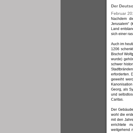
Der Deuts
Februar 20
Nachdem die
Jerusalem“ 
Land entstan
sich einer ra
Auch im heuti
1206 schenk
Bischof Wolf
wurde) gehör
schwer histo
Stadtbränden
erforderten. 
geweiht werd
Kanonisatio
Georg, als Sy
und selbstlo
Caritas.
Der Gebäudek
wohl die ers
mit den Jahr
errichtete 
weitgehend n