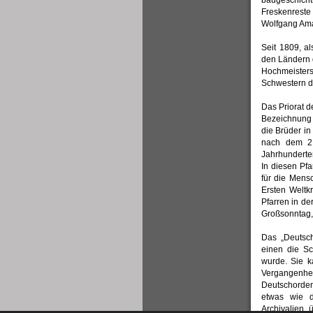
baugeschicht
Freskenreste
Wolfgang Ama
Seit 1809, a
den Ländern 
Hochmeisters.
Schwestern d
Das Priorat d
Bezeichnung B
die Brüder in
nach dem 2.
Jahrhunderte
In diesen Pfa
für die Mens
Ersten Welt
Pfarren in d
Großsonntag,
Das „Deutsc
einen die Sc
wurde. Sie k
Vergangenheit
Deutschorden
etwas wie d
Archivalien,