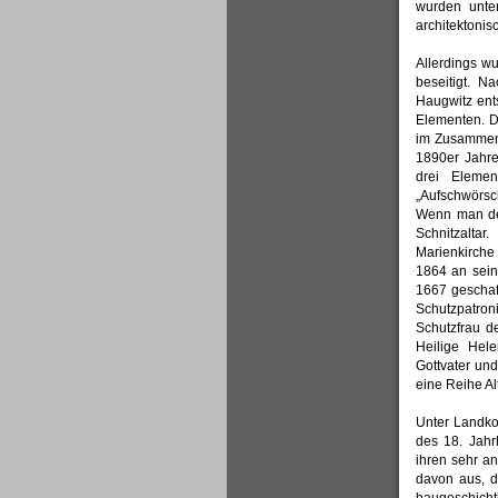
wurden unte
architektoni
Allerdings w
beseitigt. N
Haugwitz ent
Elementen. D
im Zusammenh
1890er Jahre
drei Elemen
„Aufschwörsc
Wenn man den 
Schnitzalta
Marienkirche 
1864 an sein
1667 geschaf
Schutzpatro
Schutzfrau d
Heilige Hele
Gottvater un
eine Reihe A
Unter Landko
des 18. Jahr
ihren sehr a
davon aus, 