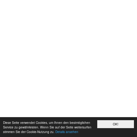
Diese Seite verwendet Cookies, um Ihnen den bestmöglichen
OK!
Service zu gewährleisten. Wenn Sie auf der Seite weitersurfen
stimmen Sie der Cookie-Nutzung zu.
Details ansehen