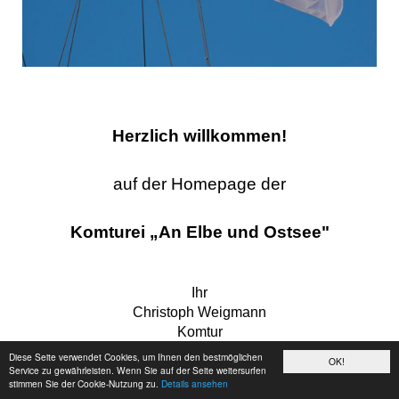
Herzlich willkommen!
auf der Homepage der
Komturei „An Elbe und Ostsee"
Ihr
Christoph Weigmann
Komtur
Diese Seite verwendet Cookies, um Ihnen den bestmöglichen
OK!
Service zu gewährleisten. Wenn Sie auf der Seite weitersurfen
stimmen Sie der Cookie-Nutzung zu.
Details ansehen