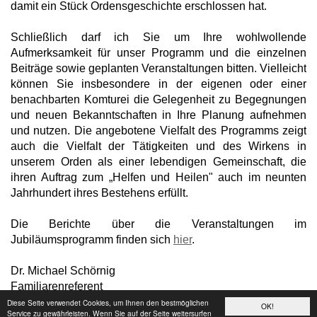
damit ein Stück Ordensgeschichte erschlossen hat.
Schließlich darf ich Sie um Ihre wohlwollende
Aufmerksamkeit für unser Programm und die einzelnen
Beiträge sowie geplanten Veranstaltungen bitten. Vielleicht
können Sie insbesondere in der eigenen oder einer
benachbarten Komturei die Gelegenheit zu Begegnungen
und neuen Bekanntschaften in Ihre Planung aufnehmen
und nutzen. Die angebotene Vielfalt des Programms zeigt
auch die Vielfalt der Tätigkeiten und des Wirkens in
unserem Orden als einer lebendigen Gemeinschaft, die
ihren Auftrag zum „Helfen und Heilen" auch im neunten
Jahrhundert ihres Bestehens erfüllt.
Die Berichte über die Veranstaltungen im
Jubiläumsprogramm finden sich
hier
.
Dr. Michael Schörnig
Familiarenreferent
Stv. Balleimeister
Diese Seite verwendet Cookies, um Ihnen den bestmöglichen
OK!
Service zu gewährleisten. Wenn Sie auf der Seite weitersurfen