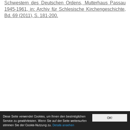
Schwestern des Deutschen Ordens, Mutterhaus Passau
1945-1961, in: Archiv für Schlesische Kirchengeschichte,
Bd. 69 (2011), S. 181-200.
Diese Seite verwendet Cookies, um Ihnen den bestmöglichen
OK!
Service zu gewährleisten. Wenn Sie auf der Seite weitersurfen
stimmen Sie der Cookie-Nutzung zu.
Details ansehen