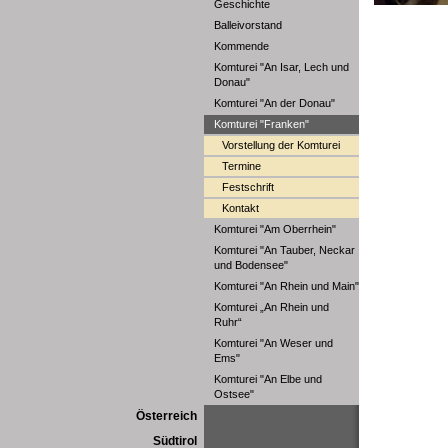
Geschichte
Balleivorstand
Kommende
Komturei "An Isar, Lech und
Donau"
Komturei "An der Donau"
Komturei "Franken"
Vorstellung der Komturei
Termine
Festschrift
Kontakt
Komturei "Am Oberrhein"
Komturei "An Tauber, Neckar
und Bodensee"
Komturei "An Rhein und Main"
Komturei „An Rhein und
Ruhr“
Komturei "An Weser und
Ems"
Komturei "An Elbe und
Ostsee"
Österreich
Südtirol