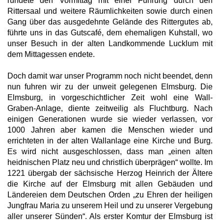
rundete den Vormittag mit einer Führung durch den
Rittersaal und weitere Räumlichkeiten sowie durch einen
Gang über das ausgedehnte Gelände des Rittergutes ab,
führte uns in das Gutscafé, dem ehemaligen Kuhstall, wo
unser Besuch in der alten Landkommende Lucklum mit
dem Mittagessen endete.
Doch damit war unser Programm noch nicht beendet, denn
nun fuhren wir zu der unweit gelegenen Elmsburg. Die
Elmsburg, in vorgeschichtlicher Zeit wohl eine Wall-
Graben-Anlage, diente zeitweilig als Fluchtburg. Nach
einigen Generationen wurde sie wieder verlassen, vor
1000 Jahren aber kamen die Menschen wieder und
errichteten in der alten Wallanlage eine Kirche und Burg.
Es wird nicht ausgeschlossen, dass man „einen alten
heidnischen Platz neu und christlich überprägen“ wollte. Im
1221 übergab der sächsische Herzog Heinrich der Ältere
die Kirche auf der Elmsburg mit allen Gebäuden und
Ländereien dem Deutschen Orden „zu Ehren der heiligen
Jungfrau Maria zu unserem Heil und zu unserer Vergebung
aller unserer Sünden“. Als erster Komtur der Elmsburg ist