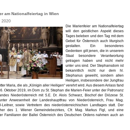
er am Nationalfeiertag in Wien
r 2020
Die Marienfeier am Nationalfeiertag
will den geistlichen Aspekt dieses
Tages beleben und den Tag mit dem
Gebet für Österreich auch liturgisch
gestalten. Ein besonderes
Gedenken gilt jenen, die in unserem
Staat besondere Verantwortung
getragen haben und nicht mehr
unter uns sind. Der Stephansdom ist
bekanntlich nicht nur dem hl.
Stephanus geweiht, sondern allen
Heiligen, insbesondere der Jungfrau
ter Maria, die als „Königin aller Heiligen“ verehrt wird. Aus diesem Anlass fand
6. Oktober 2019, im Dom zu St. Stephan die Marien-Feier unter der Patronanz
ndes Niederösterreich mit S.E. Dr. Alois Schwarz, Bischof der Diözese St.
unter Anwesenheit der Landeshauptfrau von Niederösterreich, Frau Mag.
-Leitner, sowie Vertretern des niederösterreichischen Landtages statt. Der
teher des 1. Wiener Gemeindebezirkes, Cfr. Mag. Markus Figl, und eine
r Familiaren der Ballei Österreich des Deutschen Ordens nahmen auch an