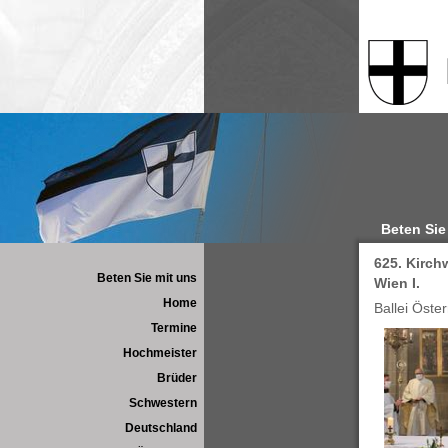
Beten Sie
625. Kirch
Beten Sie mit uns
Wien I.
Home
Ballei Öste
Termine
Hochmeister
Brüder
Schwestern
Deutschland