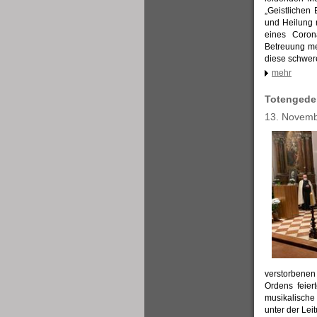
„Geistlichen
und Heilung n
eines Corona
Betreuung me
diese schwere
mehr
Totengede
13. Novem
verstorbenen
Ordens feier
musikalisch
unter der Le