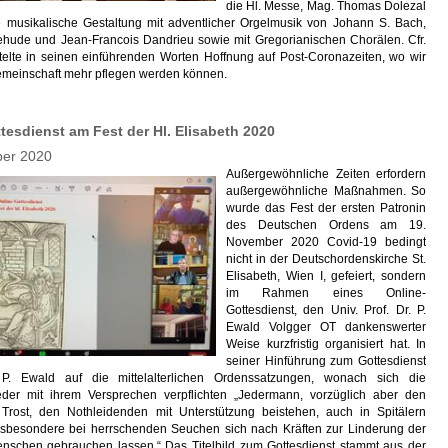
die Hl. Messe, Mag. Thomas Dolezal
ie musikalische Gestaltung mit adventlicher Orgelmusik von Johann S. Bach,
tehude und Jean-Francois Dandrieu sowie mit Gregorianischen Chorälen. Cfr.
ttelte in seinen einführenden Worten Hoffnung auf Post-Coronazeiten, wo wir
emeinschaft mehr pflegen werden können.
tesdienst am Fest der Hl. Elisabeth 2020
ber 2020
Außergewöhnliche Zeiten erfordern
außergewöhnliche Maßnahmen. So
wurde das Fest der ersten Patronin
des Deutschen Ordens am 19.
November 2020 Covid-19 bedingt
nicht in der Deutschordenskirche St.
Elisabeth, Wien I, gefeiert, sondern
im Rahmen eines Online-
Gottesdienst, den Univ. Prof. Dr. P.
Ewald Volgger OT dankenswerter
Weise kurzfristig organisiert hat. In
seiner Hinführung zum Gottesdienst
P. Ewald auf die mittelalterlichen Ordenssatzungen, wonach sich die
eder mit ihrem Versprechen verpflichten „Jedermann, vorzüglich aber den
Trost, den Nothleidenden mit Unterstützung beistehen, auch in Spitälern
nsbesondere bei herrschenden Seuchen sich nach Kräften zur Linderung der
nschen gebrauchen lassen.“ Das Titelbild zum Gottesdienst stammt aus der