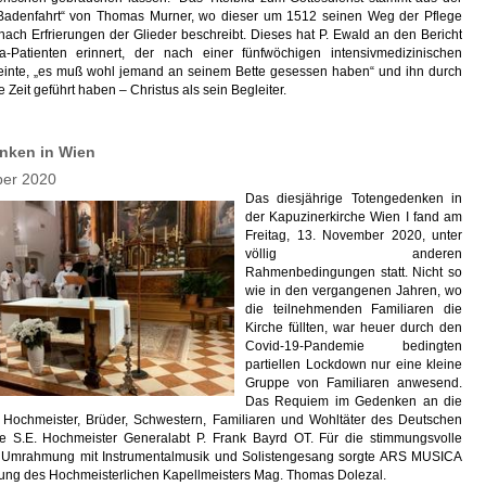
 Badenfahrt“ von Thomas Murner, wo dieser um 1512 seinen Weg der Pflege
ach Erfrierungen der Glieder beschreibt. Dieses hat P. Ewald an den Bericht
-Patienten erinnert, der nach einer fünfwöchigen intensivmedizinischen
inte, „es muß wohl jemand an seinem Bette gesessen haben“ und ihn durch
 Zeit geführt haben – Christus als sein Begleiter.
nken in Wien
ber 2020
Das diesjährige Totengedenken in
der Kapuzinerkirche Wien I fand am
Freitag, 13. November 2020, unter
völlig anderen
Rahmenbedingungen statt. Nicht so
wie in den vergangenen Jahren, wo
die teilnehmenden Familiaren die
Kirche füllten, war heuer durch den
Covid-19-Pandemie bedingten
partiellen Lockdown nur eine kleine
Gruppe von Familiaren anwesend.
Das Requiem im Gedenken an die
 Hochmeister, Brüder, Schwestern, Familiaren und Wohltäter des Deutschen
te S.E. Hochmeister Generalabt P. Frank Bayrd OT. Für die stimmungsvolle
e Umrahmung mit Instrumentalmusik und Solistengesang sorgte ARS MUSICA
itung des Hochmeisterlichen Kapellmeisters Mag. Thomas Dolezal.