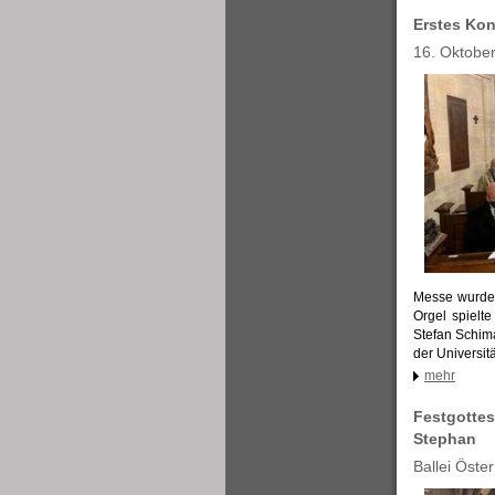
Erstes Kon
16. Oktobe
Messe wurde v
Orgel spielte
Stefan Schima
der Universit
mehr
Festgottes
Stephan
Ballei Öste