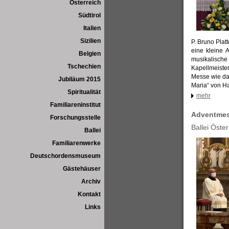
Österreich
Südtirol
Italien
Sizilien
P. Bruno Platt
eine kleine A
Belgien
musikalisch
Tschechien
Kapellmeiste
Messe wie da
Jubiläum 2015
Maria“ von Ha
Spiritualität
mehr
Familiareninstitut
Adventmes
Forschungsstelle
Ballei Öste
Ballei
Familiarenwerke
Deutschordensmuseum
Gästehäuser
Archiv
Kontakt
Links