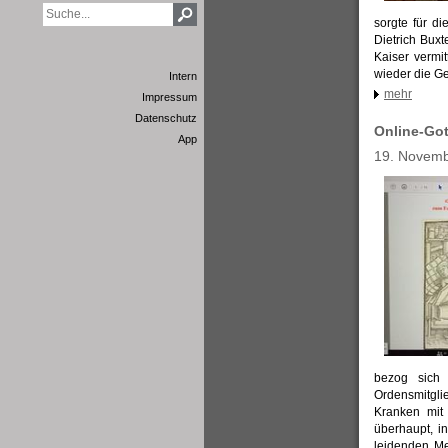
sorgte für d
Dietrich Bux
Kaiser vermi
wieder die G
Intern
mehr
Impressum
Datenschutz
Online-Got
App
19. Novem
bezog sich 
Ordensmitgli
Kranken mit 
überhaupt, i
leidenden Me