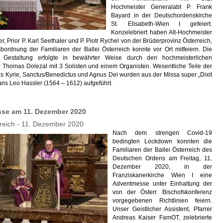
Hochmeister Generalabt P. Frank
Bayard in der Deutschordenskirche
St. Elisabeth-Wien I gefeiert.
Konzelebriert haben Alt-Hochmeister
er, Prior P. Karl Seethaler und P. Piotr Rychel von der Brüderprovinz Österreich,
bordnung der Familiaren der Ballei Österreich konnte vor Ort mitfeiern. Die
e Gestaltung erfolgte in bewährter Weise durch den hochmeisterlichen
r Thomas Dolezal mit 3 Solisten und einem Organisten. Wesentliche Teile der
s Kyrie, Sanctus/Benedictus und Agnus Dei wurden aus der Missa super „Dixit
ns Leo Hassler (1564 – 1612) aufgeführt.
se am 11. Dezember 2020
rreich - 11. Dezember 2020
Nach dem strengen Covid-19
bedingten Lockdown konnten die
Familiaren der Ballei Österreich des
Deutschen Ordens am Freitag, 11.
Dezember 2020, in der
Franziskanerkirche Wien I eine
Adventmesse unter Einhaltung der
von der Österr. Bischofskonferenz
vorgegebenen Richtlinien feiern.
Unser Geistlicher Assistent, Pfarrer
Andreas Kaiser FamOT, zelebrierte