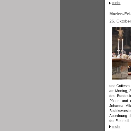
mehr
Marien-Fei
26. Oktobe
und Gottesmut
am Montag, 2
des Bundesla
Pölten und 
Johanna Mikl
Bezirksvors
Abordnung de
der Feier teil.
mehr