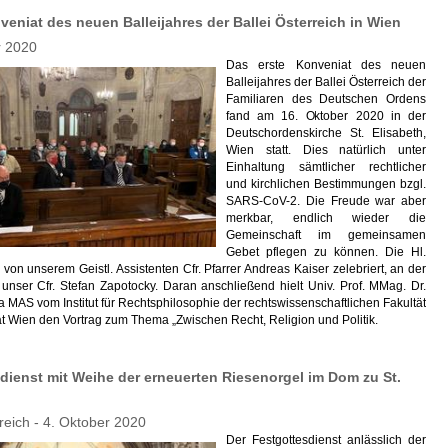
veniat des neuen Balleijahres der Ballei Österreich in Wien
r 2020
Das erste Konveniat des neuen
Balleijahres der Ballei Österreich der
Familiaren des Deutschen Ordens
fand am 16. Oktober 2020 in der
Deutschordenskirche St. Elisabeth,
Wien statt. Dies natürlich unter
Einhaltung sämtlicher rechtlicher
und kirchlichen Bestimmungen bzgl.
SARS-CoV-2. Die Freude war aber
merkbar, endlich wieder die
Gemeinschaft im gemeinsamen
Gebet pflegen zu können. Die Hl.
on unserem Geistl. Assistenten Cfr. Pfarrer Andreas Kaiser zelebriert, an der
 unser Cfr. Stefan Zapotocky. Daran anschließend hielt Univ. Prof. MMag. Dr.
 MAS vom Institut für Rechtsphilosophie der rechtswissenschaftlichen Fakultät
ät Wien den Vortrag zum Thema „Zwischen Recht, Religion und Politik.
dienst mit Weihe der erneuerten Riesenorgel im Dom zu St.
rreich - 4. Oktober 2020
Der Festgottesdienst anlässlich der